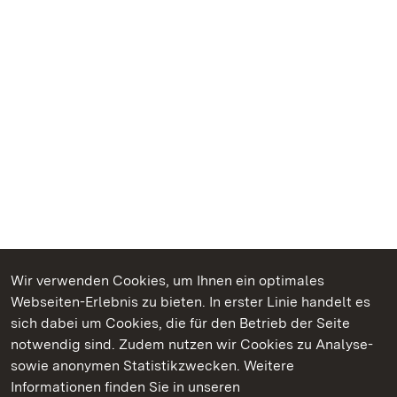
Wir verwenden Cookies, um Ihnen ein optimales
Webseiten-Erlebnis zu bieten. In erster Linie handelt es
Kommen. Staunen. Genießen.
sich dabei um Cookies, die für den Betrieb der Seite
notwendig sind. Zudem nutzen wir Cookies zu Analyse-
sowie anonymen Statistikzwecken. Weitere
Informationen finden Sie in unseren