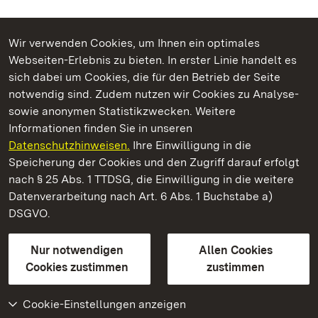
Wir verwenden Cookies, um Ihnen ein optimales
Webseiten-Erlebnis zu bieten. In erster Linie handelt es
Kommen. Staunen. Genießen.
sich dabei um Cookies, die für den Betrieb der Seite
notwendig sind. Zudem nutzen wir Cookies zu Analyse-
sowie anonymen Statistikzwecken. Weitere
Informationen finden Sie in unseren
Datenschutzhinweisen.
Ihre Einwilligung in die
Kloster Maulbronn
Speicherung der Cookies und den Zugriff darauf erfolgt
nach § 25 Abs. 1 TTDSG, die Einwilligung in die weitere
Staatliche Schlösser und Gärten Baden-Württemberg
Datenverarbeitung nach Art. 6 Abs. 1 Buchstabe a)
DSGVO.
Kontakt
FAQ
Impressum
Datenschutz
Gebärdensprache
Leichte Sprache
Erklärung zur Barrierefreiheit
Nur notwendigen
Allen Cookies
BITV-konform (geprüfte Seiten)
Cookies zustimmen
zustimmen
Cookie-Einstellungen anzeigen
Weiteres