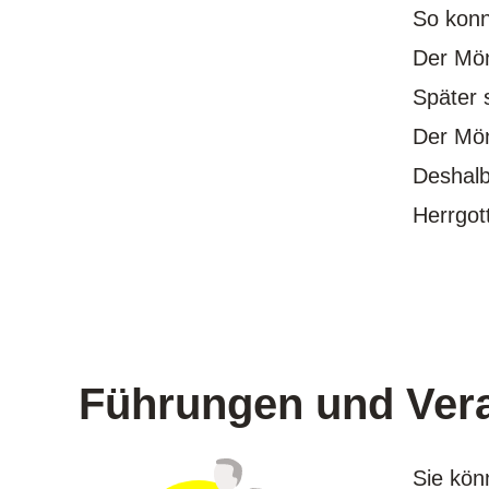
So konn
Der Mön
Später 
Der Mön
Deshal
Herrgot
Führungen und Ver
Sie kön