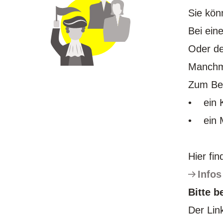
Sie kön
Bei eine
Oder de
Manchma
Zum Bei
• ein K
• ein M
Hier fi
Infos
Bitte b
Der Link