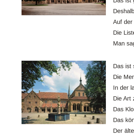
Das ist 
Deshalb
Auf der
Die Lis
Man sag
Das ist
Die Men
In der 
Die Art 
Das Klo
Das kön
Der ält