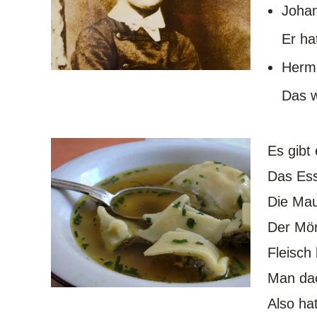
Johan
Er ha
Herm
Das w
Es gibt
Das Ess
Die Mau
Der Mön
Fleisch
Man dac
Also ha