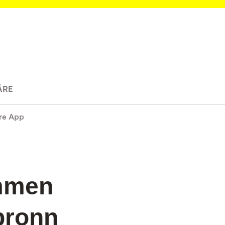
ÄRE
re App
ommen
bronn