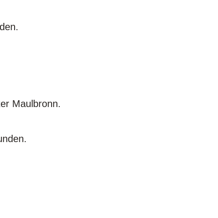
nden.
ter Maulbronn.
unden.