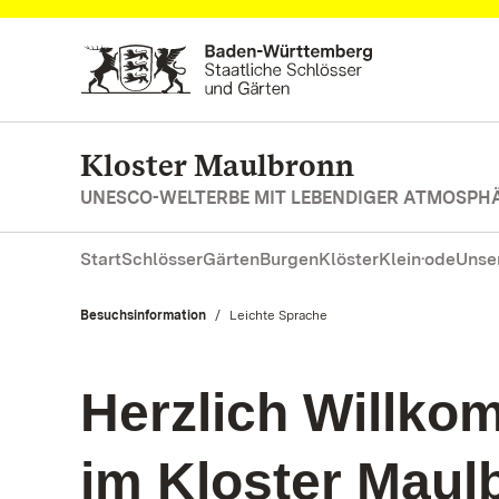
Zum Hauptinhalt springen
Kloster Maulbronn
UNESCO-WELTERBE MIT LEBENDIGER ATMOSPH
Start
Schlösser
Gärten
Burgen
Klöster
Klein·ode
Unse
Besuchsinformation
Aktuell:
Leichte Sprache
Herzlich Willk
im Kloster Maul