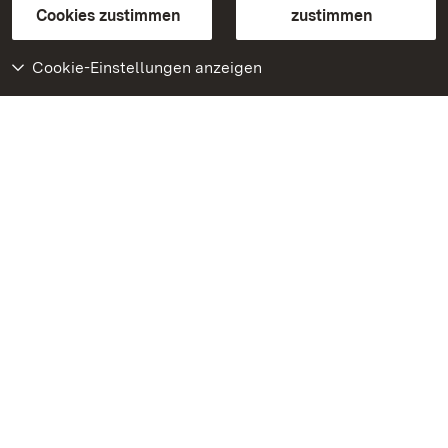
BITV-konform (geprüfte Seiten)
Cookies zustimmen
zustimmen
Cookie-Einstellungen anzeigen
Weiteres
Portal
Monumente
Besuchen Sie uns auf
Facebook
Besuchen Sie uns auf
Instagram
Besuchen Sie uns auf
Youtube
Lernen Sie unsere Apps
kennen
Google Play Store
App Store für iPhone