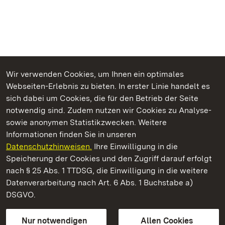
Wir verwenden Cookies, um Ihnen ein optimales
Webseiten-Erlebnis zu bieten. In erster Linie handelt es
Kommen. Staunen. Genießen.
sich dabei um Cookies, die für den Betrieb der Seite
notwendig sind. Zudem nutzen wir Cookies zu Analyse-
sowie anonymen Statistikzwecken. Weitere
Informationen finden Sie in unseren
Datenschutzhinweisen.
Ihre Einwilligung in die
Kloster Maulbronn
Speicherung der Cookies und den Zugriff darauf erfolgt
nach § 25 Abs. 1 TTDSG, die Einwilligung in die weitere
Staatliche Schlösser und Gärten Baden-Württemberg
Datenverarbeitung nach Art. 6 Abs. 1 Buchstabe a)
DSGVO.
Kontakt
FAQ
Impressum
Datenschutz
Gebärdensprache
Leichte Sprache
Erklärung zur Barrierefreiheit
Nur notwendigen
Allen Cookies