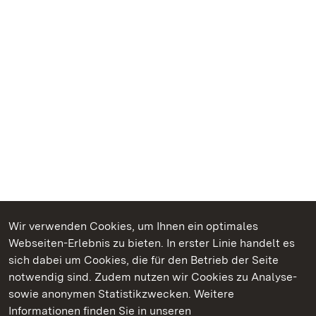
Wir verwenden Cookies, um Ihnen ein optimales
Webseiten-Erlebnis zu bieten. In erster Linie handelt es
Kommen. Staunen. Genießen.
sich dabei um Cookies, die für den Betrieb der Seite
notwendig sind. Zudem nutzen wir Cookies zu Analyse-
sowie anonymen Statistikzwecken. Weitere
Informationen finden Sie in unseren