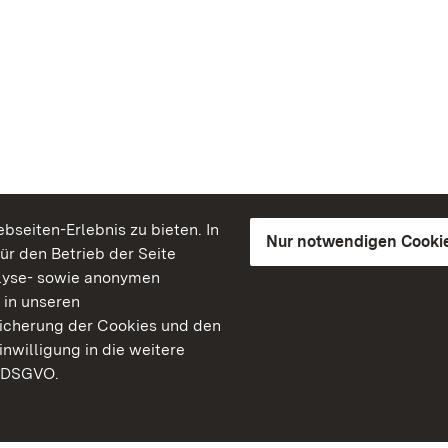
seiten-Erlebnis zu bieten. In
Nur notwendigen Cooki
für den Betrieb der Seite
lyse- sowie anonymen
 in unseren
peicherung der Cookies und den
inwilligung in die weitere
) DSGVO.
Staatliche Schlösser un
Baden-Württemberg