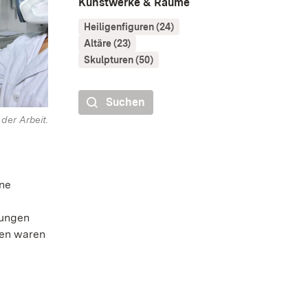
Kunstwerke & Räume
Heiligenfiguren (24)
Altäre (23)
Skulpturen (50)
Suchen
 der Arbeit.
ine
rungen
men waren