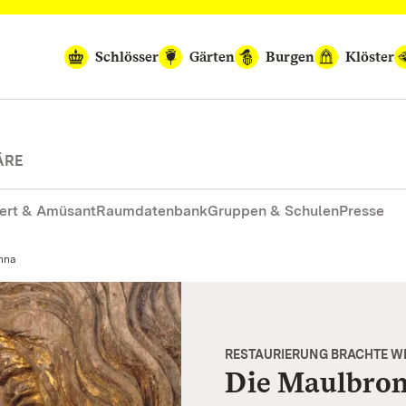
Schlösser
Gärten
Burgen
Klöster
ÄRE
ert & Amüsant
Raumdatenbank
Gruppen & Schulen
Presse
nna
RESTAURIERUNG BRACHTE W
Die Maulbro