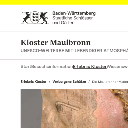
Zum Hauptinhalt springen
Kloster Maulbronn
UNESCO-WELTERBE MIT LEBENDIGER ATMOSPH
Start
Besuchsinformation
Erlebnis Kloster
Wissensw
Erlebnis Kloster
Verborgene Schätze
Aktuell:
Die Maulbronner Mado