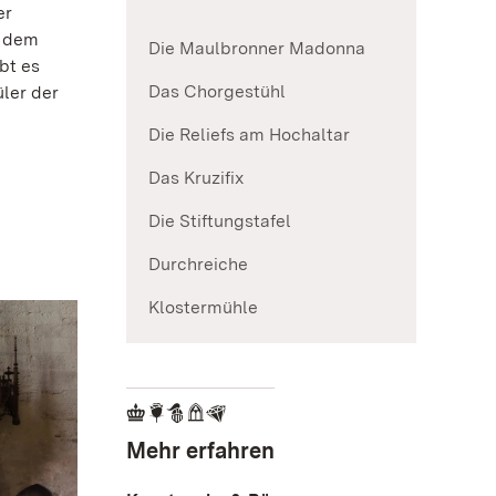
er
s dem
Die Maulbronner Madonna
bt es
Das Chorgestühl
ler der
Die Reliefs am Hochaltar
Das Kruzifix
Die Stiftungstafel
Durchreiche
Klostermühle
Mehr erfahren