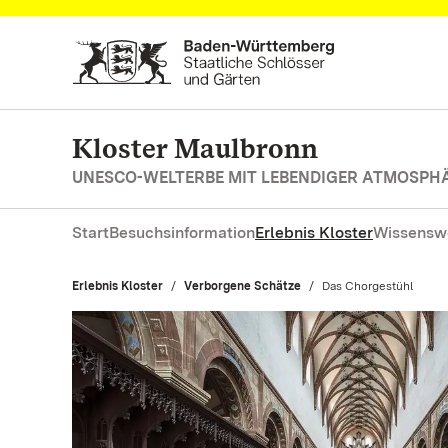
Zum Hauptinhalt springen
Kloster Maulbronn
UNESCO-WELTERBE MIT LEBENDIGER ATMOSPH
Start
Besuchsinformation
Erlebnis Kloster
Wissensw
Erlebnis Kloster
Verborgene Schätze
Aktuell:
Das Chorgestühl