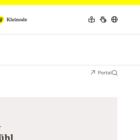
Kleinode
Portal
T
ühl