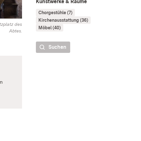
Kunstwerke & Räume
Chorgestühle (7)
Kirchenausstattung (36)
tzplatz des
Möbel (40)
Abtes.
Suchen
em