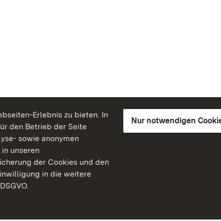
seiten-Erlebnis zu bieten. In
Nur notwendigen Cooki
für den Betrieb der Seite
lyse- sowie anonymen
 in unseren
peicherung der Cookies und den
inwilligung in die weitere
) DSGVO.
Staatliche Schlösser un
Baden-Württemberg