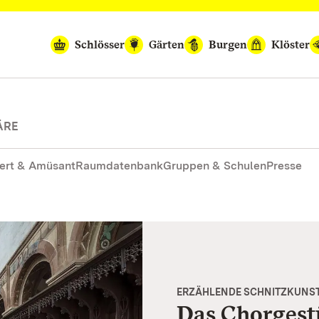
Schlösser
Gärten
Burgen
Klöster
ÄRE
ert & Amüsant
Raumdatenbank
Gruppen & Schulen
Presse
ERZÄHLENDE SCHNITZKUNS
Das Chorgest