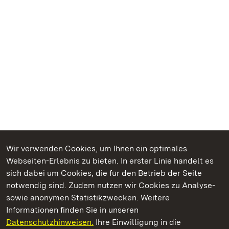
Wir verwenden Cookies, um Ihnen ein optimales
Webseiten-Erlebnis zu bieten. In erster Linie handelt es
Kommen. Staunen. Genießen.
sich dabei um Cookies, die für den Betrieb der Seite
notwendig sind. Zudem nutzen wir Cookies zu Analyse-
sowie anonymen Statistikzwecken. Weitere
Informationen finden Sie in unseren
Datenschutzhinweisen.
Ihre Einwilligung in die
Kloster Maulbronn