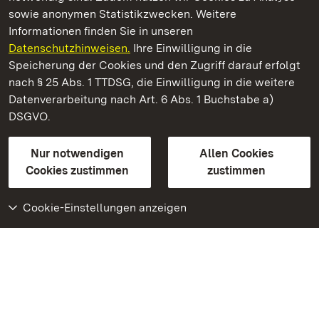
sowie anonymen Statistikzwecken. Weitere
Informationen finden Sie in unseren
Datenschutzhinweisen.
Ihre Einwilligung in die
Kloster Maulbronn
Speicherung der Cookies und den Zugriff darauf erfolgt
nach § 25 Abs. 1 TTDSG, die Einwilligung in die weitere
Staatliche Schlösser und Gärten Baden-Württemberg
Datenverarbeitung nach Art. 6 Abs. 1 Buchstabe a)
DSGVO.
Kontakt
FAQ
Impressum
Datenschutz
Gebärdensprache
Leichte Sprache
Erklärung zur Barrierefreiheit
Nur notwendigen
Allen Cookies
BITV-konform (geprüfte Seiten)
Cookies zustimmen
zustimmen
Cookie-Einstellungen anzeigen
Weiteres
Portal
Monumente
Besuchen Sie uns auf
Facebook
Besuchen Sie uns auf
Instagram
Besuchen Sie uns auf