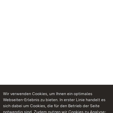
Wir verwenden Cookies, um Ihnen ein optimales
Webseiten-Erlebnis zu bieten. In erster Linie handelt es
Kommen. Staunen. Genießen.
sich dabei um Cookies, die für den Betrieb der Seite
notwendig sind. Zudem nutzen wir Cookies zu Analyse-