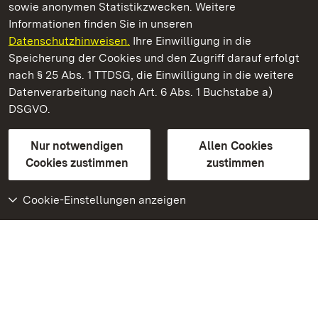
sowie anonymen Statistikzwecken. Weitere
Informationen finden Sie in unseren
Datenschutzhinweisen.
Ihre Einwilligung in die
Kloster Maulbronn
Speicherung der Cookies und den Zugriff darauf erfolgt
nach § 25 Abs. 1 TTDSG, die Einwilligung in die weitere
Staatliche Schlösser und Gärten Baden-Württemberg
Datenverarbeitung nach Art. 6 Abs. 1 Buchstabe a)
DSGVO.
Kontakt
FAQ
Impressum
Datenschutz
Gebärdensprache
Leichte Sprache
Erklärung zur Barrierefreiheit
Nur notwendigen
Allen Cookies
BITV-konform (geprüfte Seiten)
Cookies zustimmen
zustimmen
Cookie-Einstellungen anzeigen
Weiteres
Portal
Monumente
Besuchen Sie uns auf
Facebook
Besuchen Sie uns auf
Instagram
Besuchen Sie uns auf