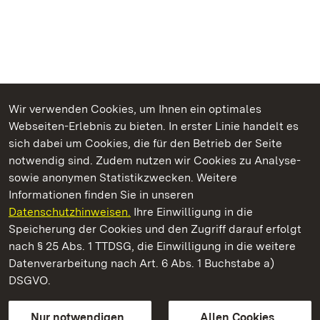
Wir verwenden Cookies, um Ihnen ein optimales
Webseiten-Erlebnis zu bieten. In erster Linie handelt es
Kommen. Staunen. Genießen.
sich dabei um Cookies, die für den Betrieb der Seite
notwendig sind. Zudem nutzen wir Cookies zu Analyse-
sowie anonymen Statistikzwecken. Weitere
Informationen finden Sie in unseren
Datenschutzhinweisen.
Ihre Einwilligung in die
Kloster Maulbronn
Speicherung der Cookies und den Zugriff darauf erfolgt
nach § 25 Abs. 1 TTDSG, die Einwilligung in die weitere
Staatliche Schlösser und Gärten Baden-Württemberg
Datenverarbeitung nach Art. 6 Abs. 1 Buchstabe a)
DSGVO.
Kontakt
FAQ
Impressum
Datenschutz
Gebärdensprache
Leichte Sprache
Erklärung zur Barrierefreiheit
Nur notwendigen
Allen Cookies