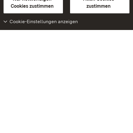
BITV-konform (geprüfte Seiten)
Cookies zustimmen
zustimmen
Cookie-Einstellungen anzeigen
Weiteres
Portal
Monumente
Besuchen Sie uns auf
Facebook
Besuchen Sie uns auf
Instagram
Besuchen Sie uns auf
Youtube
Lernen Sie unsere Apps
kennen
Google Play Store
App Store für iPhone