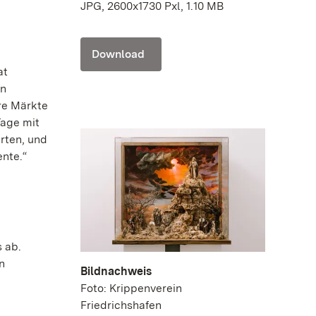
JPG, 2600x1730 Pxl, 1.10 MB
Download
at
en
re Märkte
Tage mit
rten, und
ente.“
 ab.
n
Bildnachweis
Foto: Krippenverein
Friedrichshafen