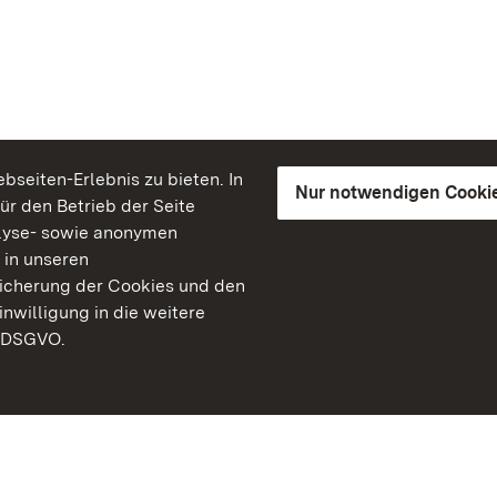
seiten-Erlebnis zu bieten. In
Nur notwendigen Cooki
für den Betrieb der Seite
lyse- sowie anonymen
 in unseren
peicherung der Cookies und den
inwilligung in die weitere
) DSGVO.
Staatliche Schlösser un
Baden-Württemberg
Kontakt
FAQ
Impressum