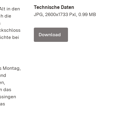
Technische Daten
lt in den
JPG, 2600x1733 Pxl, 0.99 MB
h die
s
ckschloss
Download
chte bei
is Montag,
und
en,
n das
ssingen
Das