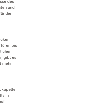
isse des
iten und
ür die
ocken
 Türen bis
tlichen
, gibt es
d mehr.
bkapelle
ls in
auf