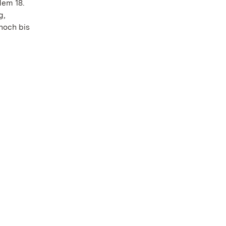
dem 18.
g,
noch bis