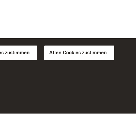
es zustimmen
Allen Cookies zustimmen
d Gärten
Weiteres
Portal
Monumente
Besuchen Sie uns auf Facebook
Besuchen Sie uns auf Instagram