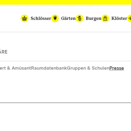
Schlösser
Gärten
Burgen
Klöster
ÄRE
ert & Amüsant
Raumdatenbank
Gruppen & Schulen
Presse