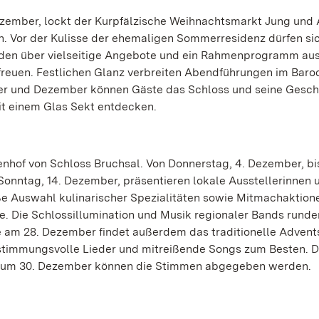
ezember, lockt der Kurpfälzische Weihnachtsmarkt Jung und A
n. Vor der Kulisse der ehemaligen Sommerresidenz dürfen sic
nden über vielseitige Angebote und ein Rahmenprogramm au
reuen. Festlichen Glanz verbreiten Abendführungen im Baro
 und Dezember können Gäste das Schloss und seine Geschi
it einem Glas Sekt entdecken.
enhof von Schloss Bruchsal. Von Donnerstag, 4. Dezember, b
Sonntag, 14. Dezember, präsentieren lokale Ausstellerinnen 
oße Auswahl kulinarischer Spezialitäten sowie Mitmachaktion
e. Die Schlossillumination und Musik regionaler Bands runde
 am 28. Dezember findet außerdem das traditionelle Advent
e stimmungsvolle Lieder und mitreißende Songs zum Besten. 
s zum 30. Dezember können die Stimmen abgegeben werden.