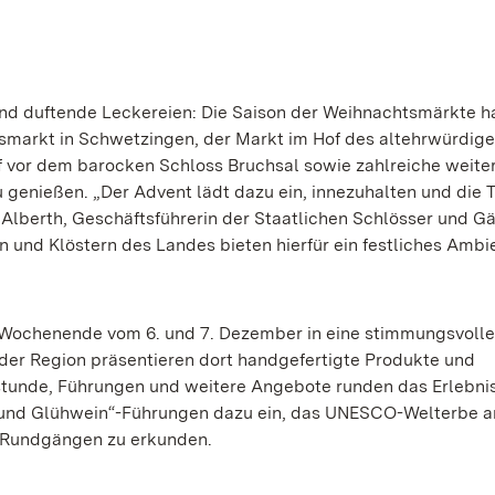
und duftende Leckereien: Die Saison der Weihnachtsmärkte h
smarkt in Schwetzingen, der Markt im Hof des altehrwürdig
 vor dem barocken Schloss Bruchsal sowie zahlreiche weite
zu genießen. „Der Advent lädt dazu ein, innezuhalten und die 
 Alberth, Geschäftsführerin der Staatlichen Schlösser und Gä
 und Klöstern des Landes bieten hierfür ein festliches Ambi
 Wochenende vom 6. und 7. Dezember in eine stimmungsvolle
der Region präsentieren dort handgefertigte Produkte und
unde, Führungen und weitere Angebote runden das Erlebnis
n und Glühwein“-Führungen dazu ein, das UNESCO-Welterbe a
 Rundgängen zu erkunden.