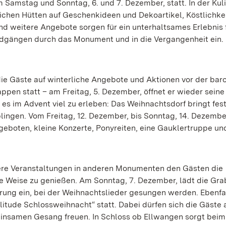
 Samstag und Sonntag, 6. und 7. Dezember, statt. In der Kul
tlichen Hütten auf Geschenkideen und Dekoartikel, Köstlichke
d weitere Angebote sorgen für ein unterhaltsames Erlebnis f
undgängen durch das Monument und in die Vergangenheit ein.
die Gäste auf winterliche Angebote und Aktionen vor der bar
ppen statt – am Freitag, 5. Dezember, öffnet er wieder seine
s im Advent viel zu erleben: Das Weihnachtsdorf bringt fes
lingen. Vom Freitag, 12. Dezember, bis Sonntag, 14. Dezember
eboten, kleine Konzerte, Ponyreiten, eine Gauklertruppe un
ere Veranstaltungen in anderen Monumenten den Gästen die
e Weise zu genießen. Am Sonntag, 7. Dezember, lädt die Gra
ng ein, bei der Weihnachtslieder gesungen werden. Ebenfal
litude Schlossweihnacht“ statt. Dabei dürfen sich die Gäste 
insamen Gesang freuen. In Schloss ob Ellwangen sorgt beim