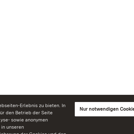
seiten-Erlebnis zu bieten. In
Nur notwendigen Cooki
für den Betrieb der Seite
lyse- sowie anonymen
 in unseren