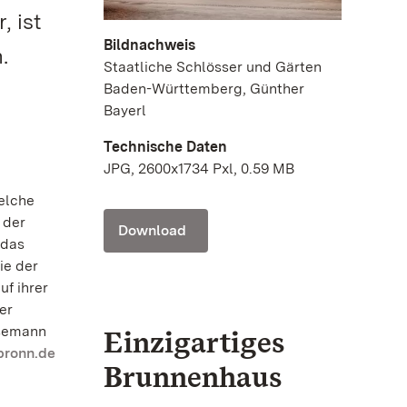
, ist
Bildnachweis
.
Staatliche Schlösser und Gärten
Baden-Württemberg, Günther
Bayerl
Technische Daten
JPG, 2600x1734 Pxl, 0.59 MB
Welche
 der
Download
 das
ie der
uf ihrer
er
lsemann
Einzigartiges
bronn.de
Brunnenhaus