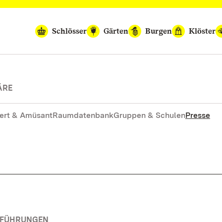
Schlösser
Gärten
Burgen
Klöster
ÄRE
ert & Amüsant
Raumdatenbank
Gruppen & Schulen
Presse
RFÜHRUNGEN