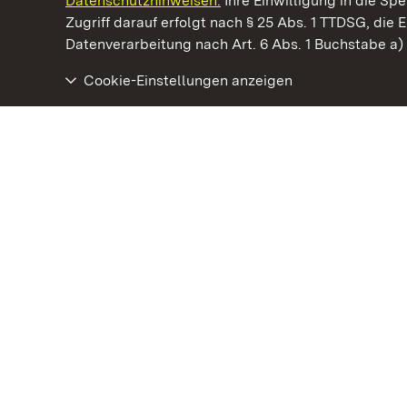
Datenschutzhinweisen.
Ihre Einwilligung in die S
Kommen. Staunen. Genießen.
Zugriff darauf erfolgt nach § 25 Abs. 1 TTDSG, die E
Datenverarbeitung nach Art. 6 Abs. 1 Buchstabe a
Cookie-Einstellungen anzeigen
Kloster Maulbronn