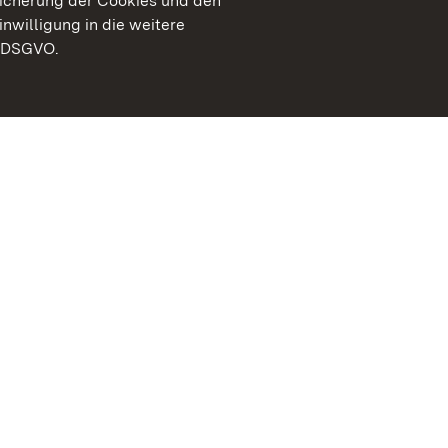
peicherung der Cookies und den
inwilligung in die weitere
) DSGVO.
Staatliche Schlösser un
Baden-Württemberg
Kontakt
FAQ
Impressum
Datenschutz
Gebärdensprache
Leichte Sprache
Erklärung zur Barrierefre
BITV-konform (geprüfte S