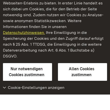
Webseiten-Erlebnis zu bieten. In erster Linie handelt es
Kommen. Staunen. Genießen.
sich dabei um Cookies, die für den Betrieb der Seite
notwendig sind. Zudem nutzen wir Cookies zu Analyse-
sowie anonymen Statistikzwecken. Weitere
Informationen finden Sie in unseren
Datenschutzhinweisen.
Ihre Einwilligung in die
Kloster Maulbronn
Speicherung der Cookies und den Zugriff darauf erfolgt
nach § 25 Abs. 1 TTDSG, die Einwilligung in die weitere
Staatliche Schlösser und Gärten Baden-Württemberg
Datenverarbeitung nach Art. 6 Abs. 1 Buchstabe a)
DSGVO.
Kontakt
FAQ
Impressum
Datenschutz
Gebärdensprache
Leichte Sprache
Erklärung zur Barrierefreiheit
Nur notwendigen
Allen Cookies
BITV-konform (geprüfte Seiten)
Cookies zustimmen
zustimmen
Cookie-Einstellungen anzeigen
Weiteres
Portal
Monumente
Besuchen Sie uns auf