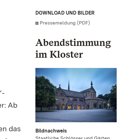
DOWNLOAD UND BILDER
Pressemeldung (PDF)
Abendstimmung
im Kloster
“-
er: Ab
en das
Bildnachweis
Staatliche Schlösser und Gärten