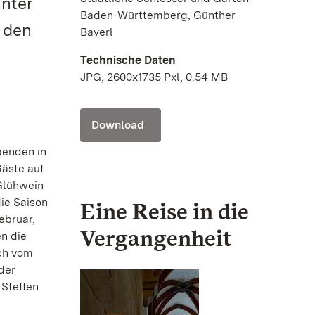
unter
Baden-Württemberg, Günther
r den
Bayerl
Technische Daten
JPG, 2600x1735 Pxl, 0.54 MB
Download
benden in
äste auf
 Glühwein
die Saison
Eine Reise in die
ebruar,
Vergangenheit
n die
ch vom
der
 Steffen