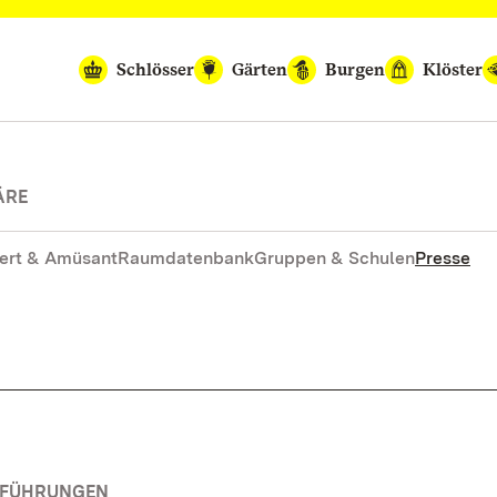
Schlösser
Gärten
Burgen
Klöster
ÄRE
ert & Amüsant
Raumdatenbank
Gruppen & Schulen
Presse
RFÜHRUNGEN