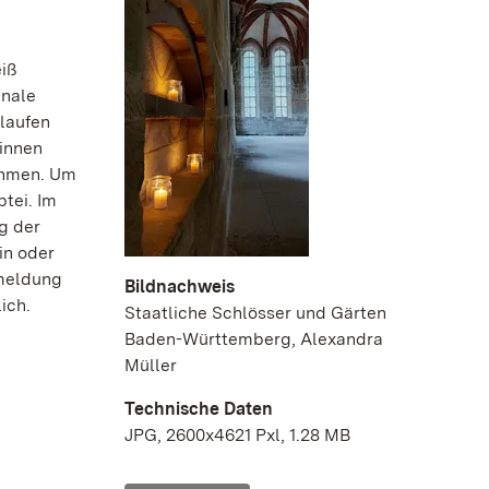
eiß
inale
 laufen
rinnen
ehmen. Um
tei. Im
g der
in oder
nmeldung
Bildnachweis
ich.
Staatliche Schlösser und Gärten
Baden-Württemberg, Alexandra
Müller
Technische Daten
JPG, 2600x4621 Pxl, 1.28 MB