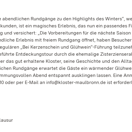
e abendlichen Rundgänge zu den Highlights des Winters“, w
rkunden, ist ein magisches Erlebnis, das nun ein passendes F
g und versichert: „Die Vorbereitungen für die nächste Saison
endliche Erlebnis mit freiem Rundgang öffnet, haben Besuche
 regulären „Bei Kerzenschein und Glühwein“-Führung teilzun
geführte Entdeckungstour durch die ehemalige Zisterzienserab
er das gut erhaltene Kloster, seine Geschichte und den Allta
lichen Rundgänge erwartet die Gäste ein wärmender Glühwe
stimmungsvollen Abend entspannt ausklingen lassen. Eine A
0 oder per E-Mail an info@kloster-maulbronn.de ist erforderl
lausur