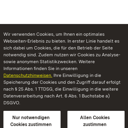
Wir verwenden Cookies, um Ihnen ein optimales
Webseiten-Erlebnis zu bieten. In erster Linie handelt es
Kommen. Staunen. Genießen.
sich dabei um Cookies, die für den Betrieb der Seite
notwendig sind. Zudem nutzen wir Cookies zu Analyse-
sowie anonymen Statistikzwecken. Weitere
Informationen finden Sie in unseren
Datenschutzhinweisen.
Ihre Einwilligung in die
Kloster Maulbronn
Speicherung der Cookies und den Zugriff darauf erfolgt
nach § 25 Abs. 1 TTDSG, die Einwilligung in die weitere
Staatliche Schlösser und Gärten Baden-Württemberg
Datenverarbeitung nach Art. 6 Abs. 1 Buchstabe a)
DSGVO.
Kontakt
FAQ
Impressum
Datenschutz
Gebärdensprache
Leichte Sprache
Erklärung zur Barrierefreiheit
Nur notwendigen
Allen Cookies
BITV-konform (geprüfte Seiten)
Cookies zustimmen
zustimmen