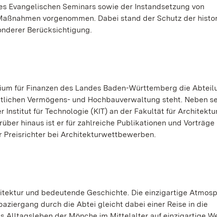
s Evangelischen Seminars sowie der Instandsetzung von
 Maßnahmen vorgenommen. Dabei stand der Schutz der histo
onderer Berücksichtigung.
sterium für Finanzen des Landes Baden-Württemberg die Abteil
atlichen Vermögens- und Hochbauverwaltung steht. Neben se
r Institut für Technologie (KIT) an der Fakultät für Architektu
er hinaus ist er für zahlreiche Publikationen und Vorträge
r Preisrichter bei Architekturwettbewerben.
itektur und bedeutende Geschichte. Die einzigartige Atmos
paziergang durch die Abtei gleicht dabei einer Reise in die
Alltagsleben der Mönche im Mittelalter auf einzigartige W