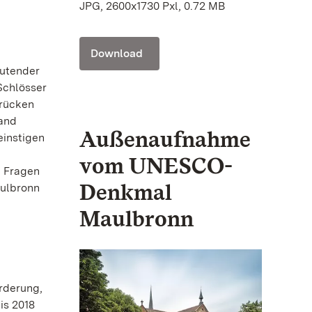
JPG, 2600x1730 Pxl, 0.72 MB
Download
eutender
 Schlösser
 rücken
hand
Außenaufnahme
einstigen
vom UNESCO-
, Fragen
Denkmal
aulbronn
Maulbronn
rderung,
is 2018