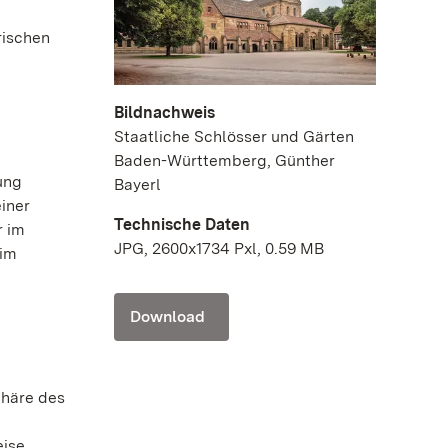
rischen
Bildnachweis
Staatliche Schlösser und Gärten
Baden-Württemberg, Günther
ung
Bayerl
iner
Technische Daten
r im
JPG, 2600x1734 Pxl, 0.59 MB
 im
Download
phäre des
eise