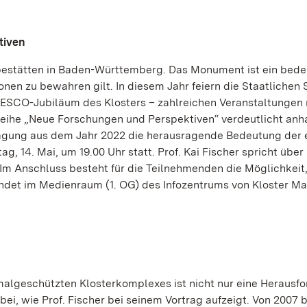
tiven
rbestätten in Baden-Württemberg. Das Monument ist ein bed
onen zu bewahren gilt. In diesem Jahr feiern die Staatlichen
ESCO-Jubiläum des Klosters – zahlreichen Veranstaltungen
reihe „Neue Forschungen und Perspektiven“ verdeutlicht an
Tagung aus dem Jahr 2022 die herausragende Bedeutung der 
ag, 14. Mai, um 19.00 Uhr statt. Prof. Kai Fischer spricht über
m Anschluss besteht für die Teilnehmenden die Möglichkeit
findet im Medienraum (1. OG) des Infozentrums von Kloster M
malgeschützten Klosterkomplexes ist nicht nur eine Herausfo
ei, wie Prof. Fischer bei seinem Vortrag aufzeigt. Von 2007 b