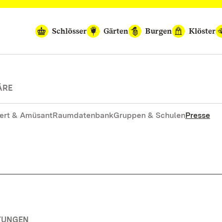
Schlösser
Gärten
Burgen
Klöster
ÄRE
ert & Amüsant
Raumdatenbank
Gruppen & Schulen
Presse
TUNGEN