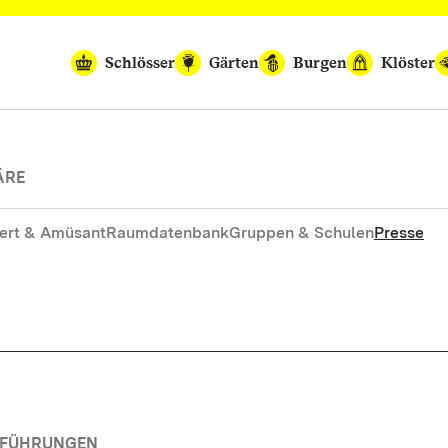
Schlösser
Gärten
Burgen
Klöster
ÄRE
ert & Amüsant
Raumdatenbank
Gruppen & Schulen
Presse
RFÜHRUNGEN