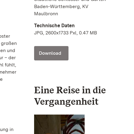
Baden-Württemberg, KV
Maulbronn
Technische Daten
JPG, 2600x1733 Pxl, 0.47 MB
oster
d großen
ten und
Download
ur – der
l fühlt,
ilnehmer
he
Eine Reise in die
Vergangenheit
ung in