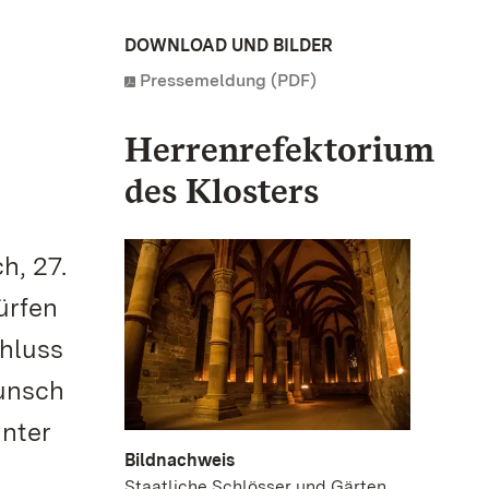
DOWNLOAD UND BILDER
Pressemeldung (PDF)
Herrenrefektorium
des Klosters
h, 27.
ürfen
chluss
Punsch
unter
Bildnachweis
Staatliche Schlösser und Gärten