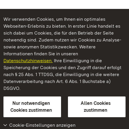
Wir verwenden Cookies, um Ihnen ein optimales
Webseiten-Erlebnis zu bieten. In erster Linie handelt es
Kommen. Staunen. Genießen.
sich dabei um Cookies, die für den Betrieb der Seite
notwendig sind. Zudem nutzen wir Cookies zu Analyse-
sowie anonymen Statistikzwecken. Weitere
Informationen finden Sie in unseren
Datenschutzhinweisen.
Ihre Einwilligung in die
Kloster Maulbronn
Speicherung der Cookies und den Zugriff darauf erfolgt
nach § 25 Abs. 1 TTDSG, die Einwilligung in die weitere
Staatliche Schlösser und Gärten Baden-Württemberg
Datenverarbeitung nach Art. 6 Abs. 1 Buchstabe a)
DSGVO.
Kontakt
FAQ
Impressum
Datenschutz
Gebärdensprache
Leichte Sprache
Erklärung zur Barrierefreiheit
Nur notwendigen
Allen Cookies
BITV-konform (geprüfte Seiten)
Cookies zustimmen
zustimmen
Cookie-Einstellungen anzeigen
Weiteres