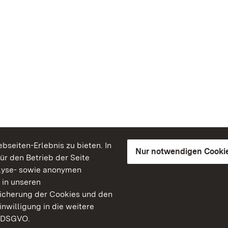
seiten-Erlebnis zu bieten. In
Nur notwendigen Cooki
für den Betrieb der Seite
lyse- sowie anonymen
 in unseren
peicherung der Cookies und den
inwilligung in die weitere
) DSGVO.