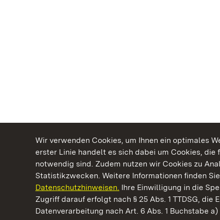
Wir verwenden Cookies, um Ihnen ein optimales Web
erster Linie handelt es sich dabei um Cookies, die 
notwendig sind. Zudem nutzen wir Cookies zu Ana
Statistikzwecken. Weitere Informationen finden Sie
Datenschutzhinweisen.
Ihre Einwilligung in die S
Kommen. Staunen. Genießen.
Zugriff darauf erfolgt nach § 25 Abs. 1 TTDSG, die E
Datenverarbeitung nach Art. 6 Abs. 1 Buchstabe a