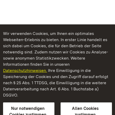
Wir verwenden Cookies, um Ihnen ein optimales
Webseiten-Erlebnis zu bieten. In erster Linie handelt es
Kommen. Staunen. Genießen.
sich dabei um Cookies, die für den Betrieb der Seite
notwendig sind. Zudem nutzen wir Cookies zu Analyse-
sowie anonymen Statistikzwecken. Weitere
Informationen finden Sie in unseren
Datenschutzhinweisen.
Ihre Einwilligung in die
Kloster Maulbronn
Speicherung der Cookies und den Zugriff darauf erfolgt
nach § 25 Abs. 1 TTDSG, die Einwilligung in die weitere
Staatliche Schlösser und Gärten Baden-Württemberg
Datenverarbeitung nach Art. 6 Abs. 1 Buchstabe a)
DSGVO.
Kontakt
FAQ
Impressum
Datenschutz
Gebärdensprache
Leichte Sprache
Erklärung zur Barrierefreiheit
Nur notwendigen
Allen Cookies
BITV-konform (geprüfte Seiten)
Cookies zustimmen
zustimmen