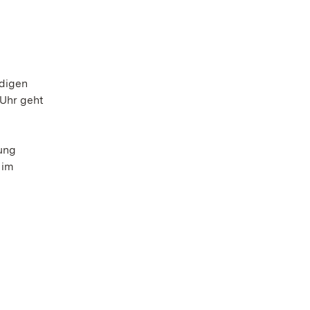
ndigen
Uhr geht
e
ung
 im