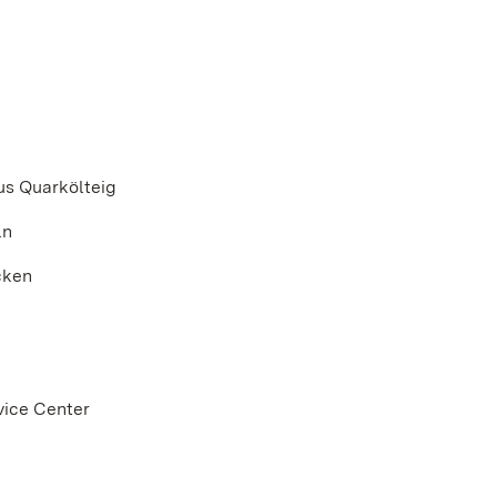
us Quarkölteig
ln
cken
vice Center