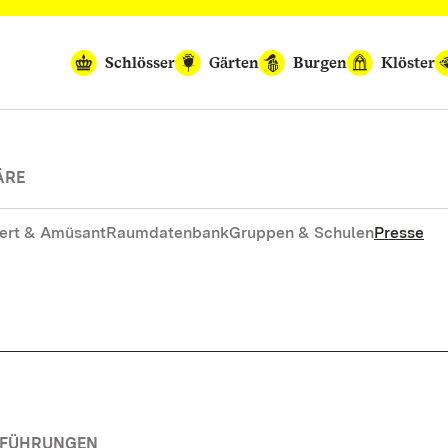
Schlösser
Gärten
Burgen
Klöster
ÄRE
ert & Amüsant
Raumdatenbank
Gruppen & Schulen
Presse
RFÜHRUNGEN