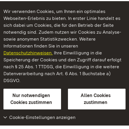
Wir verwenden Cookies, um Ihnen ein optimales
Webseiten-Erlebnis zu bieten. In erster Linie handelt es
Kommen. Staunen. Genießen.
sich dabei um Cookies, die für den Betrieb der Seite
notwendig sind. Zudem nutzen wir Cookies zu Analyse-
sowie anonymen Statistikzwecken. Weitere
Informationen finden Sie in unseren
Datenschutzhinweisen.
Ihre Einwilligung in die
Kloster Maulbronn
Speicherung der Cookies und den Zugriff darauf erfolgt
nach § 25 Abs. 1 TTDSG, die Einwilligung in die weitere
Staatliche Schlösser und Gärten Baden-Württemberg
Datenverarbeitung nach Art. 6 Abs. 1 Buchstabe a)
DSGVO.
Kontakt
FAQ
Impressum
Datenschutz
Gebärdensprache
Leichte Sprache
Erklärung zur Barrierefreiheit
Nur notwendigen
Allen Cookies
BITV-konform (geprüfte Seiten)
Cookies zustimmen
zustimmen
Cookie-Einstellungen anzeigen
Weiteres
Portal
Monumente