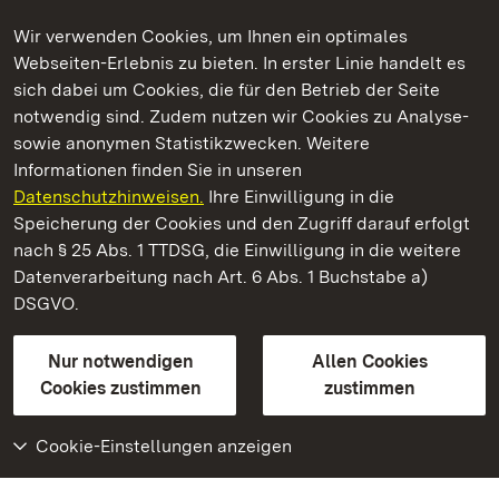
Wir verwenden Cookies, um Ihnen ein optimales
Webseiten-Erlebnis zu bieten. In erster Linie handelt es
Kommen. Staunen. Genießen.
sich dabei um Cookies, die für den Betrieb der Seite
notwendig sind. Zudem nutzen wir Cookies zu Analyse-
sowie anonymen Statistikzwecken. Weitere
Informationen finden Sie in unseren
Datenschutzhinweisen.
Ihre Einwilligung in die
Kloster Maulbronn
Speicherung der Cookies und den Zugriff darauf erfolgt
nach § 25 Abs. 1 TTDSG, die Einwilligung in die weitere
Staatliche Schlösser und Gärten Baden-Württemberg
Datenverarbeitung nach Art. 6 Abs. 1 Buchstabe a)
DSGVO.
Kontakt
FAQ
Impressum
Datenschutz
Gebärdensprache
Leichte Sprache
Erklärung zur Barrierefreiheit
Nur notwendigen
Allen Cookies
BITV-konform (geprüfte Seiten)
Cookies zustimmen
zustimmen
Cookie-Einstellungen anzeigen
Weiteres
Portal
Monumente