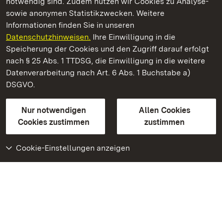
notwendig sind. Zudem nutzen wir Cookies zu Analyse-
sowie anonymen Statistikzwecken. Weitere
Informationen finden Sie in unseren
Datenschutzhinweisen.
Ihre Einwilligung in die
Kloster Maulbronn
Speicherung der Cookies und den Zugriff darauf erfolgt
nach § 25 Abs. 1 TTDSG, die Einwilligung in die weitere
Staatliche Schlösser und Gärten Baden-Württemberg
Datenverarbeitung nach Art. 6 Abs. 1 Buchstabe a)
DSGVO.
Kontakt
FAQ
Impressum
Datenschutz
Gebärdensprache
Leichte Sprache
Erklärung zur Barrierefreiheit
Nur notwendigen
Allen Cookies
BITV-konform (geprüfte Seiten)
Cookies zustimmen
zustimmen
Cookie-Einstellungen anzeigen
Weiteres
Portal
Monumente
Besuchen Sie uns auf
Facebook
Besuchen Sie uns auf
Instagram