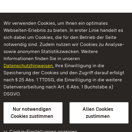
Wir verwenden Cookies, um Ihnen ein optimales
Webseiten-Erlebnis zu bieten. In erster Linie handelt es
Kommen. Staunen. Genießen.
sich dabei um Cookies, die für den Betrieb der Seite
notwendig sind. Zudem nutzen wir Cookies zu Analyse-
sowie anonymen Statistikzwecken. Weitere
Informationen finden Sie in unseren
Datenschutzhinweisen.
Ihre Einwilligung in die
Kloster Maulbronn
Speicherung der Cookies und den Zugriff darauf erfolgt
nach § 25 Abs. 1 TTDSG, die Einwilligung in die weitere
Staatliche Schlösser und Gärten Baden-Württemberg
Datenverarbeitung nach Art. 6 Abs. 1 Buchstabe a)
DSGVO.
Kontakt
FAQ
Impressum
Datenschutz
Gebärdensprache
Leichte Sprache
Erklärung zur Barrierefreiheit
Nur notwendigen
Allen Cookies
BITV-konform (geprüfte Seiten)
Cookies zustimmen
zustimmen
Cookie-Einstellungen anzeigen