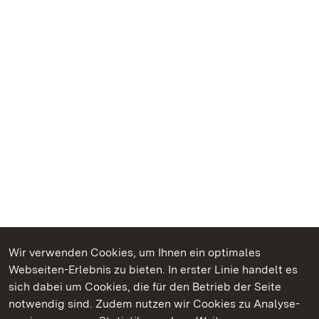
Wir verwenden Cookies, um Ihnen ein optimales
Webseiten-Erlebnis zu bieten. In erster Linie handelt es
Kommen. Staunen. Genießen.
sich dabei um Cookies, die für den Betrieb der Seite
notwendig sind. Zudem nutzen wir Cookies zu Analyse-