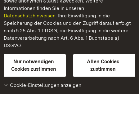
sowie anonymen Statistikzwecken. Weitere
Informationen finden Sie in unseren
Datenschutzhinweisen.
Ihre Einwilligung in die
Kloster Maulbronn
Speicherung der Cookies und den Zugriff darauf erfolgt
nach § 25 Abs. 1 TTDSG, die Einwilligung in die weitere
Staatliche Schlösser und Gärten Baden-Württemberg
Datenverarbeitung nach Art. 6 Abs. 1 Buchstabe a)
DSGVO.
Kontakt
FAQ
Impressum
Datenschutz
Gebärdensprache
Leichte Sprache
Erklärung zur Barrierefreiheit
Nur notwendigen
Allen Cookies
BITV-konform (geprüfte Seiten)
Cookies zustimmen
zustimmen
Cookie-Einstellungen anzeigen
Weiteres
Portal
Monumente
Besuchen Sie uns auf
Facebook
Besuchen Sie uns auf
Instagram
Besuchen Sie uns auf
Youtube