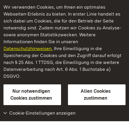
Wir verwenden Cookies, um Ihnen ein optimales
Webseiten-Erlebnis zu bieten. In erster Linie handelt es
Kommen. Staunen. Genießen.
sich dabei um Cookies, die für den Betrieb der Seite
notwendig sind. Zudem nutzen wir Cookies zu Analyse-
sowie anonymen Statistikzwecken. Weitere
Informationen finden Sie in unseren
Datenschutzhinweisen.
Ihre Einwilligung in die
Kloster Maulbronn
Speicherung der Cookies und den Zugriff darauf erfolgt
nach § 25 Abs. 1 TTDSG, die Einwilligung in die weitere
Staatliche Schlösser und Gärten Baden-Württemberg
Datenverarbeitung nach Art. 6 Abs. 1 Buchstabe a)
DSGVO.
Kontakt
FAQ
Impressum
Datenschutz
Gebärdensprache
Leichte Sprache
Erklärung zur Barrierefreiheit
Nur notwendigen
Allen Cookies
BITV-konform (geprüfte Seiten)
Cookies zustimmen
zustimmen
Cookie-Einstellungen anzeigen
Weiteres
Portal
Monumente