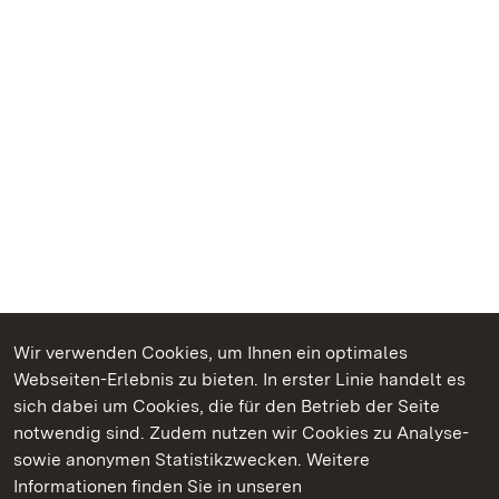
Wir verwenden Cookies, um Ihnen ein optimales
Webseiten-Erlebnis zu bieten. In erster Linie handelt es
Kommen. Staunen. Genießen.
sich dabei um Cookies, die für den Betrieb der Seite
notwendig sind. Zudem nutzen wir Cookies zu Analyse-
sowie anonymen Statistikzwecken. Weitere
Informationen finden Sie in unseren