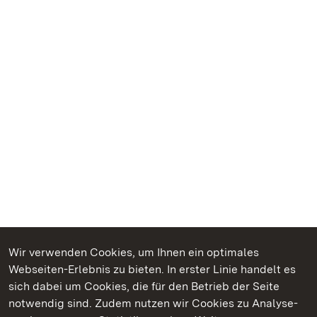
Wir verwenden Cookies, um Ihnen ein optimales
Webseiten-Erlebnis zu bieten. In erster Linie handelt es
Kommen. Staunen. Genießen.
sich dabei um Cookies, die für den Betrieb der Seite
notwendig sind. Zudem nutzen wir Cookies zu Analyse-