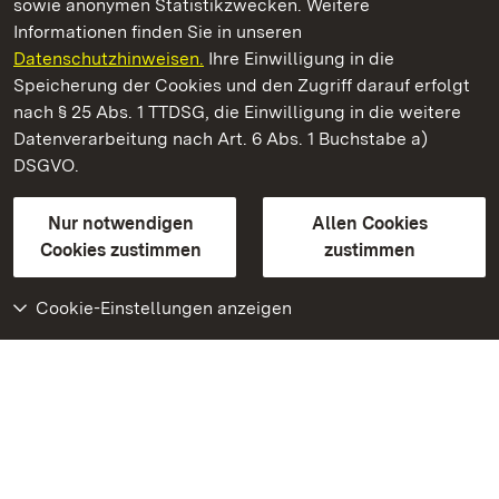
sowie anonymen Statistikzwecken. Weitere
Informationen finden Sie in unseren
Datenschutzhinweisen.
Ihre Einwilligung in die
Kloster Maulbronn
Speicherung der Cookies und den Zugriff darauf erfolgt
nach § 25 Abs. 1 TTDSG, die Einwilligung in die weitere
Staatliche Schlösser und Gärten Baden-Württemberg
Datenverarbeitung nach Art. 6 Abs. 1 Buchstabe a)
DSGVO.
Kontakt
FAQ
Impressum
Datenschutz
Gebärdensprache
Leichte Sprache
Erklärung zur Barrierefreiheit
Nur notwendigen
Allen Cookies
BITV-konform (geprüfte Seiten)
Cookies zustimmen
zustimmen
Cookie-Einstellungen anzeigen
Weiteres
Portal
Monumente
Besuchen Sie uns auf
Facebook
Besuchen Sie uns auf
Instagram
Besuchen Sie uns auf