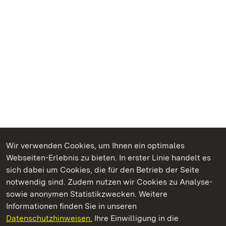
Wir verwenden Cookies, um Ihnen ein optimales
Webseiten-Erlebnis zu bieten. In erster Linie handelt es
Kommen. Staunen. Genießen.
sich dabei um Cookies, die für den Betrieb der Seite
notwendig sind. Zudem nutzen wir Cookies zu Analyse-
sowie anonymen Statistikzwecken. Weitere
Informationen finden Sie in unseren
Datenschutzhinweisen.
Ihre Einwilligung in die
Kloster Maulbronn