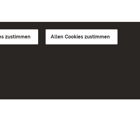
es zustimmen
Allen Cookies zustimmen
d Gärten
Weiteres
Portal
Monumente
Besuchen Sie uns auf Facebook
Besuchen Sie uns auf Instagram
Besuchen Sie uns auf Youtube
Lernen Sie unsere Apps kennen