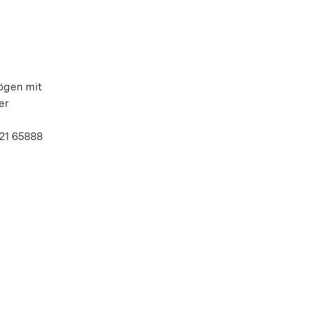
ögen mit
er
21 65888