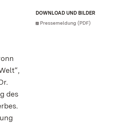
DOWNLOAD UND BILDER
Pressemeldung (PDF)
ronn
Welt“,
Dr.
ng des
rbes.
rung