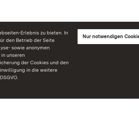
seiten-Erlebnis zu bieten. In
Nur notwendigen Cooki
für den Betrieb der Seite
lyse- sowie anonymen
 in unseren
peicherung der Cookies und den
inwilligung in die weitere
) DSGVO.
Staatliche Schlösser un
Baden-Württemberg
Kontakt
FAQ
Impressum
Datenschutz
Gebärdensprache
Leichte Sprache