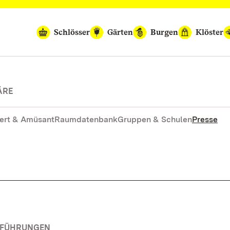
Schlösser
Gärten
Burgen
Klöster
ÄRE
ert & Amüsant
Raumdatenbank
Gruppen & Schulen
Presse
RFÜHRUNGEN