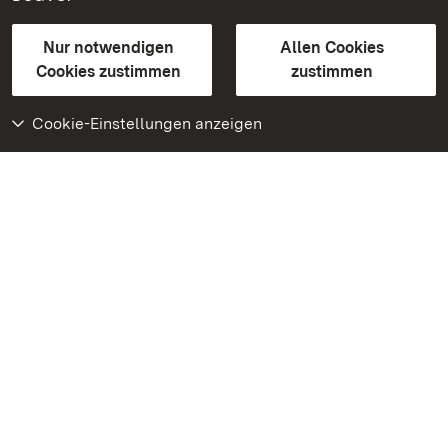
Gebärdensprache
Leichte Sprache
Erklärung zur Barrierefreiheit
Nur notwendigen
Allen Cookies
BITV-konform (geprüfte Seiten)
Cookies zustimmen
zustimmen
Cookie-Einstellungen anzeigen
Weiteres
Portal
Monumente
Besuchen Sie uns auf
Facebook
Besuchen Sie uns auf
Instagram
Besuchen Sie uns auf
Youtube
Lernen Sie unsere Apps
kennen
Google Play Store
App Store für iPhone