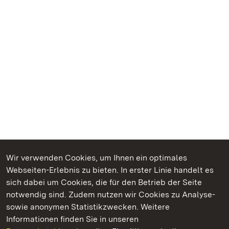
Wir verwenden Cookies, um Ihnen ein optimales
Webseiten-Erlebnis zu bieten. In erster Linie handelt es
Kommen. Staunen. Genießen.
sich dabei um Cookies, die für den Betrieb der Seite
notwendig sind. Zudem nutzen wir Cookies zu Analyse-
sowie anonymen Statistikzwecken. Weitere
Informationen finden Sie in unseren