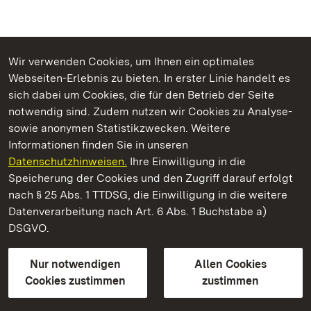
Wir verwenden Cookies, um Ihnen ein optimales
Webseiten-Erlebnis zu bieten. In erster Linie handelt es
Kommen. Staunen. Genießen.
sich dabei um Cookies, die für den Betrieb der Seite
notwendig sind. Zudem nutzen wir Cookies zu Analyse-
sowie anonymen Statistikzwecken. Weitere
Informationen finden Sie in unseren
Datenschutzhinweisen.
Ihre Einwilligung in die
Kloster Maulbronn
Speicherung der Cookies und den Zugriff darauf erfolgt
nach § 25 Abs. 1 TTDSG, die Einwilligung in die weitere
Staatliche Schlösser und Gärten Baden-Württemberg
Datenverarbeitung nach Art. 6 Abs. 1 Buchstabe a)
DSGVO.
Kontakt
FAQ
Impressum
Datenschutz
Gebärdensprache
Leichte Sprache
Erklärung zur Barrierefreiheit
Nur notwendigen
Allen Cookies
BITV-konform (geprüfte Seiten)
Cookies zustimmen
zustimmen