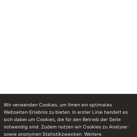
Wir verwenden Cookies, um Ihnen ein optimales
Webseiten-Erlebnis zu bieten. In erster Linie handelt es
Kommen. Staunen. Genießen.
sich dabei um Cookies, die für den Betrieb der Seite
notwendig sind. Zudem nutzen wir Cookies zu Analyse-
sowie anonymen Statistikzwecken. Weitere