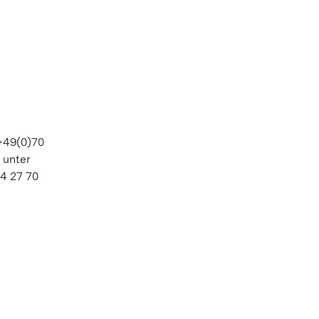
 +49(0)70
 unter
74 27 70