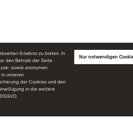
seiten-Erlebnis zu bieten. In
Nur notwendigen Cooki
für den Betrieb der Seite
lyse- sowie anonymen
 in unseren
peicherung der Cookies und den
inwilligung in die weitere
) DSGVO.
Staatliche Schlösser un
Baden-Württemberg
Kontakt
FAQ
Impressum