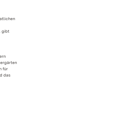
atlichen
 gibt
ern
tergärten
 für
rd das