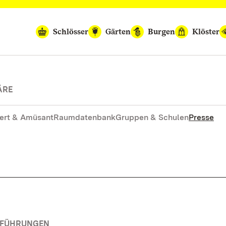
Schlösser
Gärten
Burgen
Klöster
ÄRE
ert & Amüsant
Raumdatenbank
Gruppen & Schulen
Presse
RFÜHRUNGEN