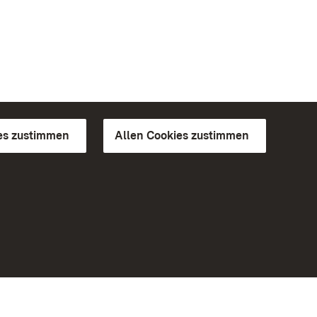
es zustimmen
Allen Cookies zustimmen
d Gärten
Weiteres
Portal
Monumente
Besuchen Sie uns auf Facebook