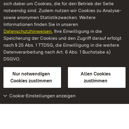
sich dabei um Cookies, die für den Betrieb der Seite
notwendig sind. Zudem nutzen wir Cookies zu Analyse-
sowie anonymen Statistikzwecken. Weitere
Informationen finden Sie in unseren
Datenschutzhinweisen.
Ihre Einwilligung in die
Kloster Maulbronn
Speicherung der Cookies und den Zugriff darauf erfolgt
nach § 25 Abs. 1 TTDSG, die Einwilligung in die weitere
Staatliche Schlösser und Gärten Baden-Württemberg
Datenverarbeitung nach Art. 6 Abs. 1 Buchstabe a)
DSGVO.
Kontakt
FAQ
Impressum
Datenschutz
Gebärdensprache
Leichte Sprache
Erklärung zur Barrierefreiheit
Nur notwendigen
Allen Cookies
BITV-konform (geprüfte Seiten)
Cookies zustimmen
zustimmen
Cookie-Einstellungen anzeigen
Weiteres
Portal
Monumente
Besuchen Sie uns auf
Facebook
Besuchen Sie uns auf