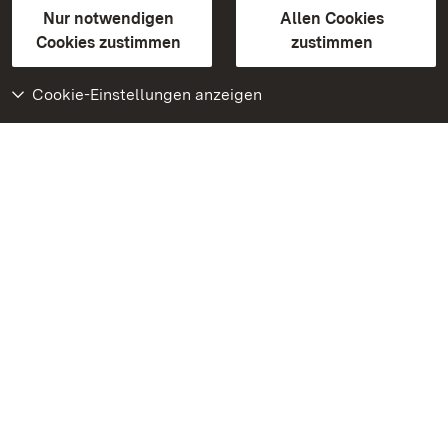
Erklärung zur Barrierefreiheit
Nur notwendigen
Allen Cookies
BITV-konform (geprüfte Seiten)
Cookies zustimmen
zustimmen
Cookie-Einstellungen anzeigen
Weiteres
Portal
Monumente
Besuchen Sie uns auf
Facebook
Besuchen Sie uns auf
Instagram
Besuchen Sie uns auf
Youtube
Lernen Sie unsere Apps
kennen
Google Play Store
App Store für iPhone