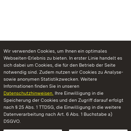
Wir verwenden Cookies, um Ihnen ein optimales
Webseiten-Erlebnis zu bieten. In erster Linie handelt es
Kommen. Staunen. Genießen.
sich dabei um Cookies, die für den Betrieb der Seite
notwendig sind. Zudem nutzen wir Cookies zu Analyse-
sowie anonymen Statistikzwecken. Weitere
Informationen finden Sie in unseren
Datenschutzhinweisen.
Ihre Einwilligung in die
Kloster Maulbronn
Speicherung der Cookies und den Zugriff darauf erfolgt
nach § 25 Abs. 1 TTDSG, die Einwilligung in die weitere
Staatliche Schlösser und Gärten Baden-Württemberg
Datenverarbeitung nach Art. 6 Abs. 1 Buchstabe a)
DSGVO.
Kontakt
FAQ
Impressum
Datenschutz
Gebärdensprache
Leichte Sprache