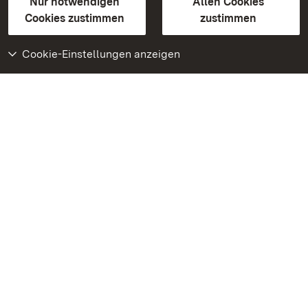
Erklärung zur Barrierefreiheit
Nur notwendigen
Allen Cookies
BITV-konform (geprüfte Seiten)
Cookies zustimmen
zustimmen
Cookie-Einstellungen anzeigen
Weiteres
Portal
Monumente
Besuchen Sie uns auf
Facebook
Besuchen Sie uns auf
Instagram
Besuchen Sie uns auf
Youtube
Lernen Sie unsere Apps
kennen
Google Play Store
App Store für iPhone