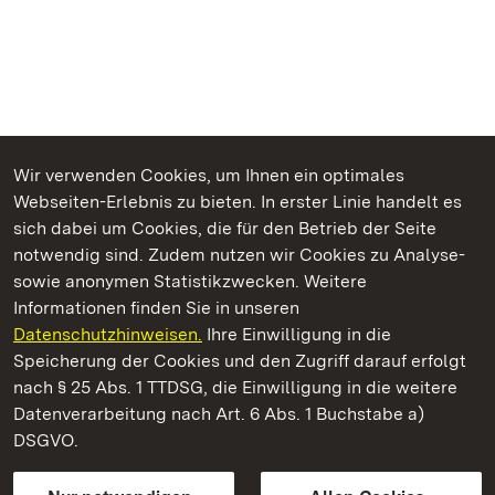
Wir verwenden Cookies, um Ihnen ein optimales
Webseiten-Erlebnis zu bieten. In erster Linie handelt es
Kommen. Staunen. Genießen.
sich dabei um Cookies, die für den Betrieb der Seite
notwendig sind. Zudem nutzen wir Cookies zu Analyse-
sowie anonymen Statistikzwecken. Weitere
Informationen finden Sie in unseren
Datenschutzhinweisen.
Ihre Einwilligung in die
Kloster Maulbronn
Speicherung der Cookies und den Zugriff darauf erfolgt
nach § 25 Abs. 1 TTDSG, die Einwilligung in die weitere
Staatliche Schlösser und Gärten Baden-Württemberg
Datenverarbeitung nach Art. 6 Abs. 1 Buchstabe a)
DSGVO.
Kontakt
FAQ
Impressum
Datenschutz
Gebärdensprache
Leichte Sprache