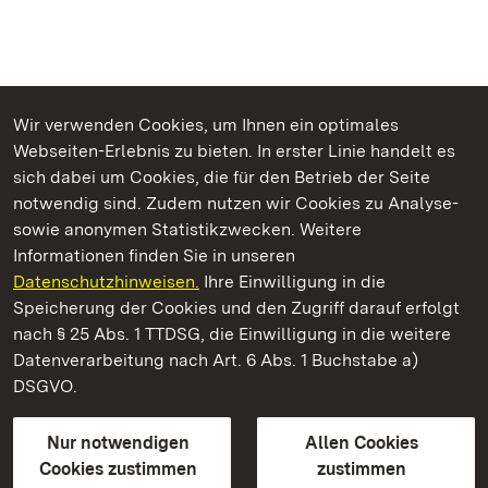
Wir verwenden Cookies, um Ihnen ein optimales
Webseiten-Erlebnis zu bieten. In erster Linie handelt es
Kommen. Staunen. Genießen.
sich dabei um Cookies, die für den Betrieb der Seite
notwendig sind. Zudem nutzen wir Cookies zu Analyse-
sowie anonymen Statistikzwecken. Weitere
Informationen finden Sie in unseren
Datenschutzhinweisen.
Ihre Einwilligung in die
Kloster Maulbronn
Speicherung der Cookies und den Zugriff darauf erfolgt
nach § 25 Abs. 1 TTDSG, die Einwilligung in die weitere
Staatliche Schlösser und Gärten Baden-Württemberg
Datenverarbeitung nach Art. 6 Abs. 1 Buchstabe a)
DSGVO.
Kontakt
FAQ
Impressum
Datenschutz
Gebärdensprache
Leichte Sprache
Erklärung zur Barrierefreiheit
Nur notwendigen
Allen Cookies
BITV-konform (geprüfte Seiten)
Cookies zustimmen
zustimmen