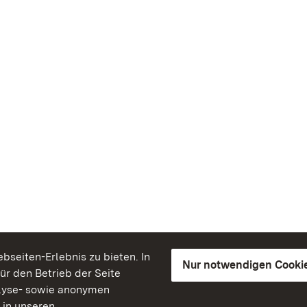
seiten-Erlebnis zu bieten. In
Nur notwendigen Cooki
für den Betrieb der Seite
lyse- sowie anonymen
 in unseren