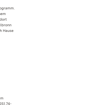
Programm.
inem
dort
ulbronn
ch Hause
im
251.74-