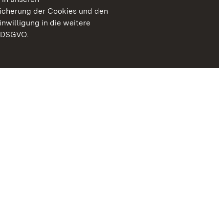
peicherung der Cookies und den
inwilligung in die weitere
) DSGVO.
Staatliche Schlösser un
Baden-Württemberg
Kontakt
FAQ
Impressum
Datenschutz
Gebärdensprache
Leichte Sprache
Erklärung zur Barrierefre
BITV-konform (geprüfte S