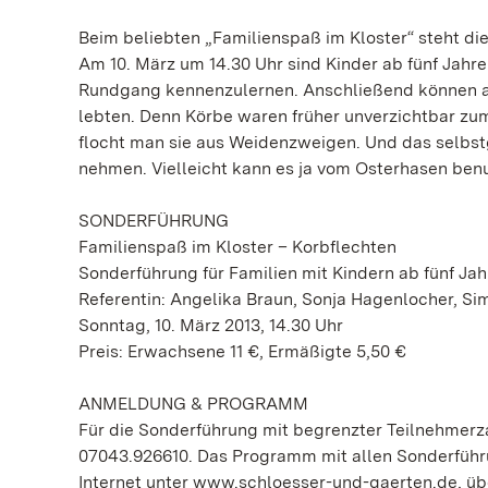
Beim beliebten „Familienspaß im Kloster“ steht 
Am 10. März um 14.30 Uhr sind Kinder ab fünf Jah
Rundgang kennenzulernen. Anschließend können all
lebten. Denn Körbe waren früher unverzichtbar zum
flocht man sie aus Weidenzweigen. Und das selbst
nehmen. Vielleicht kann es ja vom Osterhasen ben
SONDERFÜHRUNG
Familienspaß im Kloster – Korbflechten
Sonderführung für Familien mit Kindern ab fünf Ja
Referentin: Angelika Braun, Sonja Hagenlocher, S
Sonntag, 10. März 2013, 14.30 Uhr
Preis: Erwachsene 11 €, Ermäßigte 5,50 €
ANMELDUNG & PROGRAMM
Für die Sonderführung mit begrenzter Teilnehmerza
07043.926610. Das Programm mit allen Sonderführu
Internet unter www.schloesser-und-gaerten.de, übe