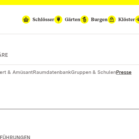
Schlösser
Gärten
Burgen
Klöster
ÄRE
ert & Amüsant
Raumdatenbank
Gruppen & Schulen
Presse
RFÜHRUNGEN