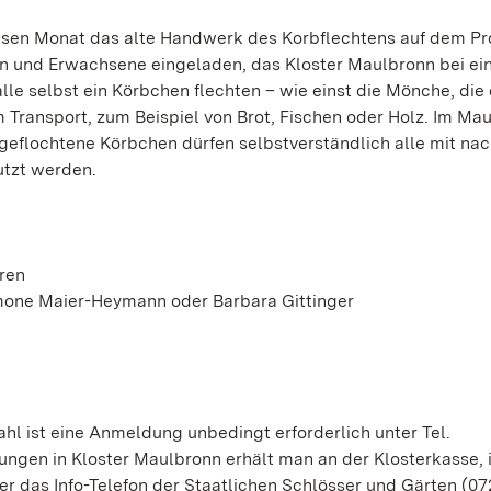
diesen Monat das alte Handwerk des Korbflechtens auf dem 
ren und Erwachsene eingeladen, das Kloster Maulbronn bei e
e selbst ein Körbchen flechten – wie einst die Mönche, die 
 Transport, zum Beispiel von Brot, Fischen oder Holz. Im Ma
geflochtene Körbchen dürfen selbstverständlich alle mit na
utzt werden.
hren
imone Maier-Heymann oder Barbara Gittinger
hl ist eine Anmeldung unbedingt erforderlich unter Tel.
ngen in Kloster Maulbronn erhält man an der Klosterkasse, 
r das Info-Telefon der Staatlichen Schlösser und Gärten (07