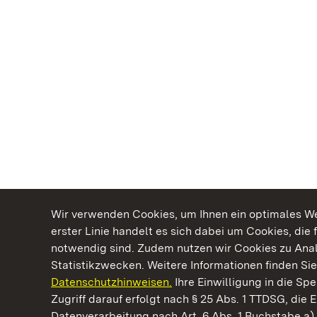
Wir verwenden Cookies, um Ihnen ein optimales Web
erster Linie handelt es sich dabei um Cookies, die 
notwendig sind. Zudem nutzen wir Cookies zu Ana
Statistikzwecken. Weitere Informationen finden Sie
Datenschutzhinweisen.
Ihre Einwilligung in die S
Kommen. Staunen. Genießen.
Zugriff darauf erfolgt nach § 25 Abs. 1 TTDSG, die E
Datenverarbeitung nach Art. 6 Abs. 1 Buchstabe a