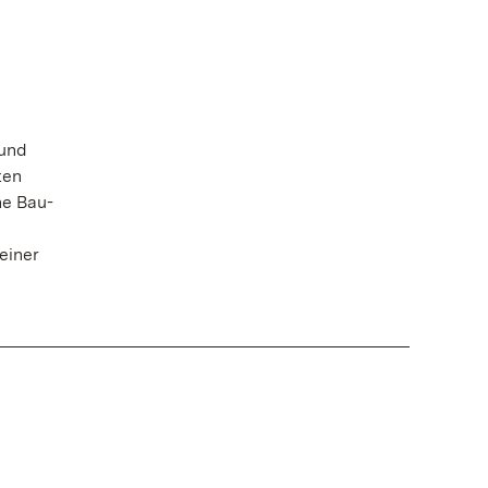
 und
ten
ne Bau-
einer