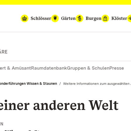
Schlösser
Gärten
Burgen
Klöster
ÄRE
ert & Amüsant
Raumdatenbank
Gruppen & Schulen
Presse
onderführungen Wissen & Staunen
Aktuell:
Weitere Informationen zum ausgewählten
einer anderen Welt
NN