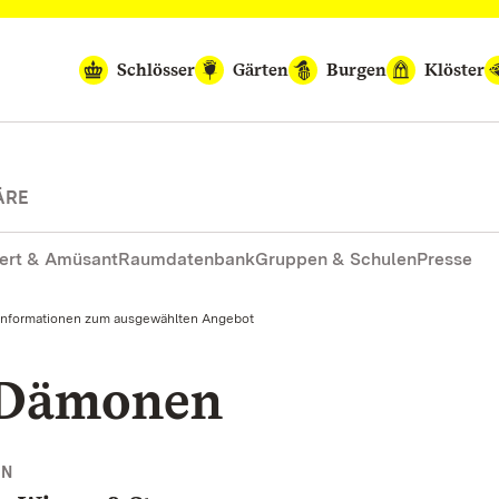
Schlösser
Gärten
Burgen
Klöster
ÄRE
ert & Amüsant
Raumdatenbank
Gruppen & Schulen
Presse
Informationen zum ausgewählten Angebot
 Dämonen
NN