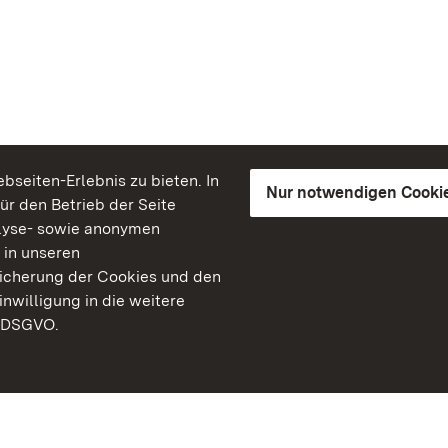
seiten-Erlebnis zu bieten. In
Nur notwendigen Cooki
für den Betrieb der Seite
lyse- sowie anonymen
 in unseren
peicherung der Cookies und den
inwilligung in die weitere
) DSGVO.
Staatliche Schlösser un
Baden-Württemberg
Kontakt
FAQ