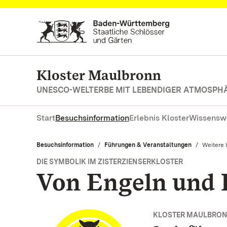
Zum Hauptinhalt springen
Kloster Maulbronn
UNESCO-WELTERBE MIT LEBENDIGER ATMOSPH
Start
Besuchsinformation
Erlebnis Kloster
Wissensw
Besuchsinformation
Führungen & Veranstaltungen
Aktuell:
Weitere 
DIE SYMBOLIK IM ZISTERZIENSERKLOSTER
Von Engeln und
KLOSTER MAULBRO