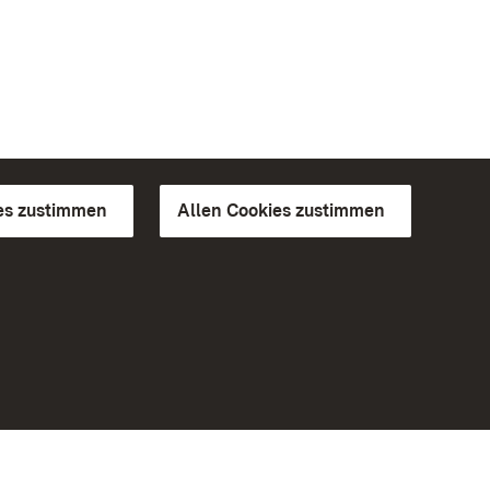
es zustimmen
Allen Cookies zustimmen
d Gärten
Weiteres
Portal
Monumente
Besuchen Sie uns auf Facebook