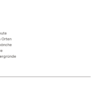
eute
 Orten
rmönche
ie
tergründe