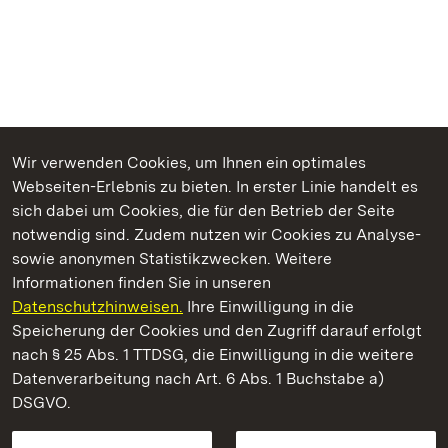
Wir verwenden Cookies, um Ihnen ein optimales
Webseiten-Erlebnis zu bieten. In erster Linie handelt es
Kommen. Staunen. Genießen.
sich dabei um Cookies, die für den Betrieb der Seite
notwendig sind. Zudem nutzen wir Cookies zu Analyse-
sowie anonymen Statistikzwecken. Weitere
Informationen finden Sie in unseren
Datenschutzhinweisen.
Ihre Einwilligung in die
Kloster Maulbronn
Speicherung der Cookies und den Zugriff darauf erfolgt
nach § 25 Abs. 1 TTDSG, die Einwilligung in die weitere
Staatliche Schlösser und Gärten Baden-Württemberg
Datenverarbeitung nach Art. 6 Abs. 1 Buchstabe a)
DSGVO.
Kontakt
FAQ
Impressum
Datenschutz
Gebärdensprache
Leichte Sprache