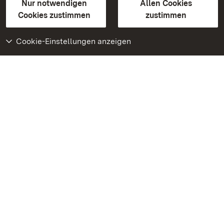
Erklärung zur Barrierefreiheit
Nur notwendigen
Allen Cookies
BITV-konform (geprüfte Seiten)
Cookies zustimmen
zustimmen
Cookie-Einstellungen anzeigen
Weiteres
Portal
Monumente
Besuchen Sie uns auf
Facebook
Besuchen Sie uns auf
Instagram
Besuchen Sie uns auf
Youtube
Lernen Sie unsere Apps
kennen
Google Play Store
App Store für iPhone