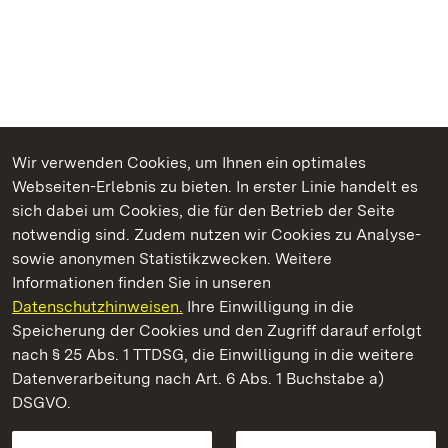
Wir verwenden Cookies, um Ihnen ein optimales
Webseiten-Erlebnis zu bieten. In erster Linie handelt es
Kommen. Staunen. Genießen.
sich dabei um Cookies, die für den Betrieb der Seite
notwendig sind. Zudem nutzen wir Cookies zu Analyse-
sowie anonymen Statistikzwecken. Weitere
Informationen finden Sie in unseren
Datenschutzhinweisen.
Ihre Einwilligung in die
Kloster Maulbronn
Speicherung der Cookies und den Zugriff darauf erfolgt
nach § 25 Abs. 1 TTDSG, die Einwilligung in die weitere
Staatliche Schlösser und Gärten Baden-Württemberg
Datenverarbeitung nach Art. 6 Abs. 1 Buchstabe a)
DSGVO.
Kontakt
FAQ
Impressum
Datenschutz
Gebärdensprache
Leichte Sprache