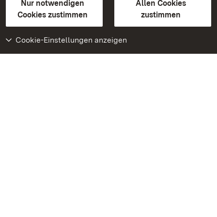
Erklärung zur Barrierefreiheit
Nur notwendigen
Allen Cookies
BITV-konform (geprüfte Seiten)
Cookies zustimmen
zustimmen
Cookie-Einstellungen anzeigen
Weiteres
Portal
Monumente
Besuchen Sie uns auf
Facebook
Besuchen Sie uns auf
Instagram
Besuchen Sie uns auf
Youtube
Lernen Sie unsere Apps
kennen
Google Play Store
App Store für iPhone