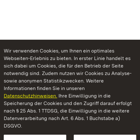
Wir verwenden Cookies, um Ihnen ein optimales
Webseiten-Erlebnis zu bieten. In erster Linie handelt es
Kommen. Staunen. Genießen.
sich dabei um Cookies, die für den Betrieb der Seite
notwendig sind. Zudem nutzen wir Cookies zu Analyse-
sowie anonymen Statistikzwecken. Weitere
Informationen finden Sie in unseren
Datenschutzhinweisen.
Ihre Einwilligung in die
Kloster Maulbronn
Speicherung der Cookies und den Zugriff darauf erfolgt
nach § 25 Abs. 1 TTDSG, die Einwilligung in die weitere
Staatliche Schlösser und Gärten Baden-Württemberg
Datenverarbeitung nach Art. 6 Abs. 1 Buchstabe a)
DSGVO.
Kontakt
FAQ
Impressum
Datenschutz
Gebärdensprache
Leichte Sprache