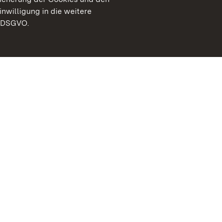
inwilligung in die weitere
) DSGVO.
Staatliche Schlösser un
Baden-Württemberg
Kontakt
FAQ
Impressum
Datenschutz
Gebärdensprache
Leichte Sprache
Erklärung zur Barrierefre
BITV-konform (geprüfte S