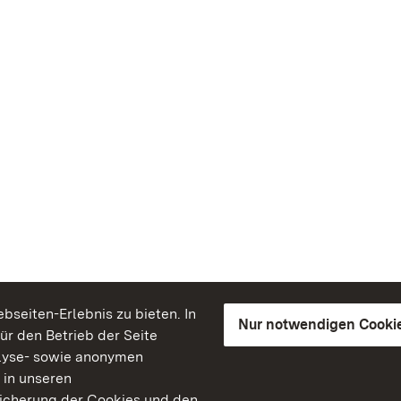
seiten-Erlebnis zu bieten. In
Nur notwendigen Cooki
für den Betrieb der Seite
lyse- sowie anonymen
 in unseren
peicherung der Cookies und den