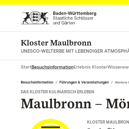
Zum Hauptinhalt springen
Kloster Maulbronn
UNESCO-WELTERBE MIT LEBENDIGER ATMOSPH
Start
Besuchsinformation
Erlebnis Kloster
Wissensw
Besuchsinformation
Führungen & Veranstaltungen
Aktuell:
Weitere 
DAS KLOSTER KULINARISCH ERLEBEN
Maulbronn – Mö
KLOSTER MAULBRO