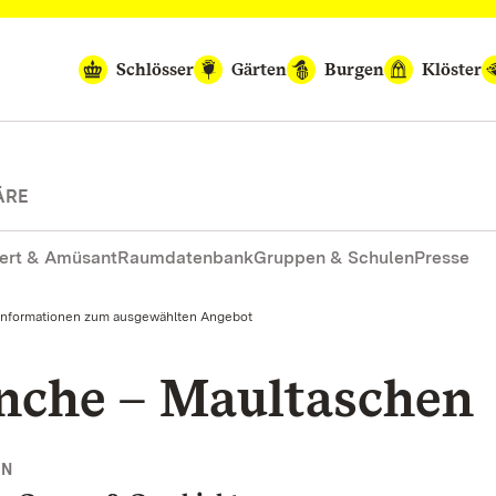
Schlösser
Gärten
Burgen
Klöster
ÄRE
ert & Amüsant
Raumdatenbank
Gruppen & Schulen
Presse
Informationen zum ausgewählten Angebot
nche – Maultaschen
NN