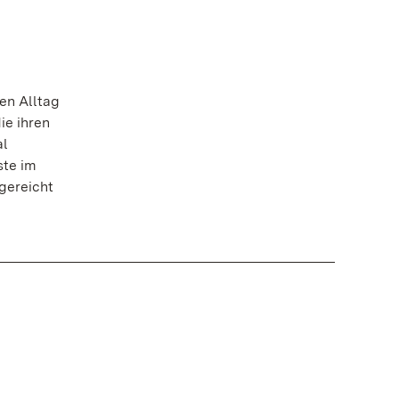
en Alltag
ie ihren
al
ste im
gereicht