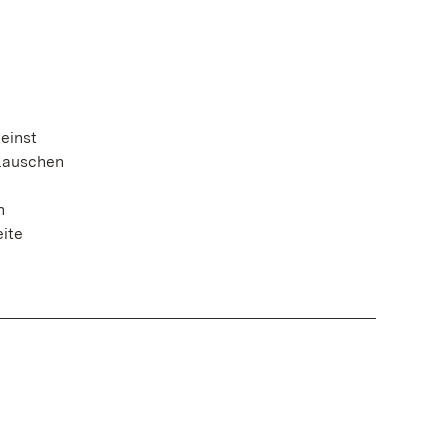
 einst
 lauschen
n
ite