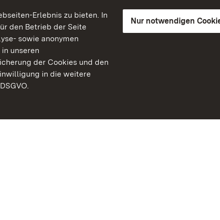
seiten-Erlebnis zu bieten. In
Nur notwendigen Cooki
für den Betrieb der Seite
lyse- sowie anonymen
 in unseren
peicherung der Cookies und den
inwilligung in die weitere
) DSGVO.
Staatliche Schlösser un
Baden-Württemberg
Kontakt
FAQ
Impressum
Datenschutz
Gebärdensprache
Leichte Sprache
Erklärung zur Barrierefre
BITV-konform (geprüfte S