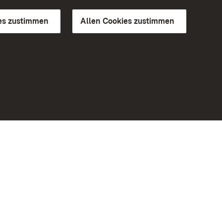
es zustimmen
Allen Cookies zustimmen
d Gärten
Weiteres
Portal
Monumente
Besuchen Sie uns auf Facebook
Besuchen Sie uns auf Instagram
Besuchen Sie uns auf Youtube
Lernen Sie unsere Apps kennen
iheit
Google Play Store
eiten)
App Store für iPhone