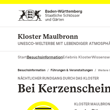
Zum Hauptinhalt springen
Kloster Maulbronn
UNESCO-WELTERBE MIT LEBENDIGER ATMOSPH
Start
Besuchsinformation
Erlebnis Kloster
Wissensw
Besuchsinformation
Führungen & Veranstaltungen
Aktuell:
Weitere 
NÄCHTLICHER RUNDGANG DURCH DAS KLOSTER
Bei Kerzenschei
KLOSTER MAULBRO