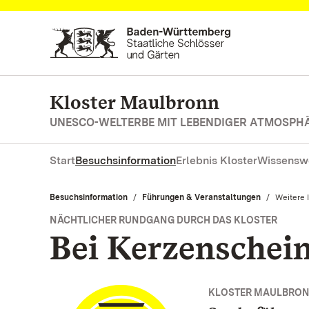
Zum Hauptinhalt springen
Kloster Maulbronn
UNESCO-WELTERBE MIT LEBENDIGER ATMOSPH
Start
Besuchsinformation
Erlebnis Kloster
Wissensw
Besuchsinformation
Führungen & Veranstaltungen
Aktuell:
Weitere 
NÄCHTLICHER RUNDGANG DURCH DAS KLOSTER
Bei Kerzenschei
KLOSTER MAULBRO