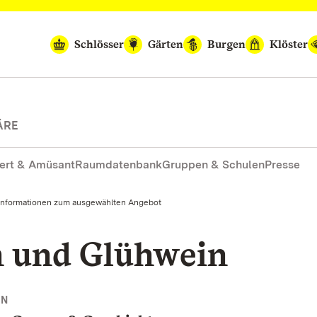
Schlösser
Gärten
Burgen
Klöster
ÄRE
ert & Amüsant
Raumdatenbank
Gruppen & Schulen
Presse
Informationen zum ausgewählten Angebot
n und Glühwein
NN