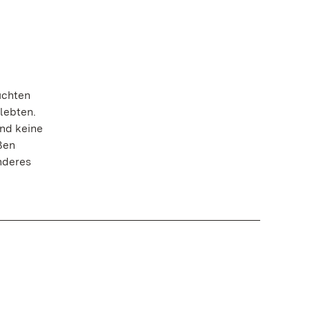
uchten
lebten.
Und keine
ßen
nderes